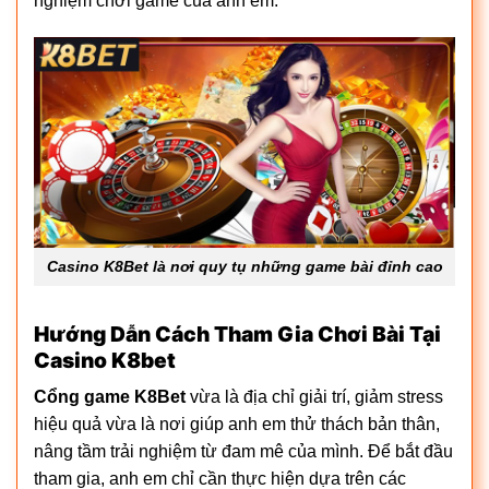
nghiệm chơi game của anh em.
Casino K8Bet là nơi quy tụ những game bài đỉnh cao
Hướng Dẫn Cách Tham Gia Chơi Bài Tại
Casino K8bet
Cổng game K8Bet
vừa là địa chỉ giải trí, giảm stress
hiệu quả vừa là nơi giúp anh em thử thách bản thân,
nâng tầm trải nghiệm từ đam mê của mình. Để bắt đầu
tham gia, anh em chỉ cần thực hiện dựa trên các