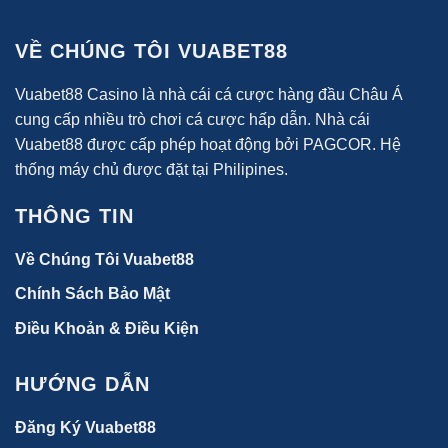
VỀ CHÚNG TÔI VUABET88
Vuabet88 Casino là nhà cái cá cược hàng đầu Châu Á
cung cấp nhiều trò chơi cá cược hấp dẫn. Nhà cái
Vuabet88 được cấp phép hoạt động bởi PAGCOR. Hệ
thống máy chủ được đặt tại Philipines.
THÔNG TIN
Về Chúng Tôi Vuabet88
Chính Sách Bảo Mật
Điều Khoản & Điều Kiện
HƯỚNG DẪN
Đăng Ký Vuabet88