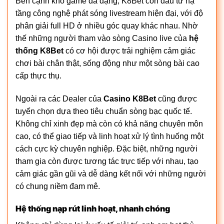
Bên cạnh kho game đa dạng, K8Bet còn đầu tư hạ
tầng công nghệ phát sóng livestream hiện đại, với độ
phân giải full HD ở nhiều góc quay khác nhau. Nhờ
thế những người tham vào sòng Casino live của
hệ
thống K8Bet
có cơ hội được trải nghiệm cảm giác
chơi bài chân thật, sống động như một sòng bài cao
cấp thực thụ.
Ngoài ra các Dealer của
Casino K8Bet
cũng được
tuyển chọn dựa theo tiêu chuẩn sòng bạc quốc tế.
Không chỉ xinh đẹp mà còn có khả năng chuyên môn
cao, có thể giao tiếp và linh hoạt xử lý tình huống một
cách cực kỳ chuyên nghiệp. Đặc biệt, những người
tham gia còn được tương tác trực tiếp với nhau, tạo
cảm giác gần gũi và dễ dàng kết nối với những người
có chung niềm đam mê.
Hệ thống nạp rút linh hoạt, nhanh chóng