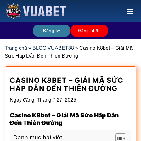
Skip
to
content
Đăng ký
Đăng nhập
Trang chủ
»
BLOG VUABET88
»
Casino K8bet – Giải Mã
Sức Hấp Dẫn Đến Thiên Đường
CASINO K8BET – GIẢI MÃ SỨC
HẤP DẪN ĐẾN THIÊN ĐƯỜNG
Ngày đăng: Tháng 7 27, 2025
Casino K8bet – Giải Mã Sức Hấp Dẫn
Đến Thiên Đường
Danh mục bài viết