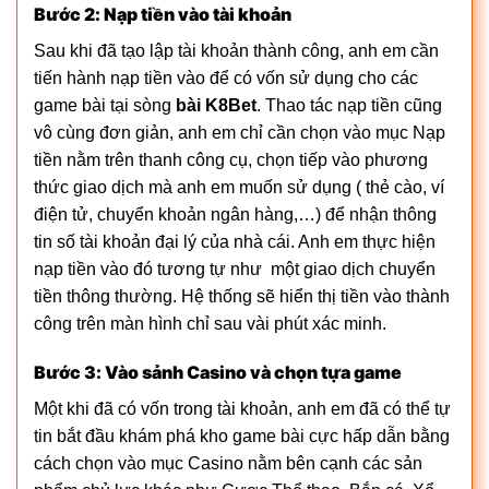
Bước 2: Nạp tiền vào tài khoản
Sau khi đã tạo lập tài khoản thành công, anh em cần
tiến hành nạp tiền vào để có vốn sử dụng cho các
game bài tại sòng
bài K8Bet
. Thao tác nạp tiền cũng
vô cùng đơn giản, anh em chỉ cần chọn vào mục Nạp
tiền nằm trên thanh công cụ, chọn tiếp vào phương
thức giao dịch mà anh em muốn sử dụng ( thẻ cào, ví
điện tử, chuyển khoản ngân hàng,…) để nhận thông
tin số tài khoản đại lý của nhà cái. Anh em thực hiện
nạp tiền vào đó tương tự như một giao dịch chuyển
tiền thông thường. Hệ thống sẽ hiển thị tiền vào thành
công trên màn hình chỉ sau vài phút xác minh.
Bước 3: Vào sảnh Casino và chọn tựa game
Một khi đã có vốn trong tài khoản, anh em đã có thể tự
tin bắt đầu khám phá kho game bài cực hấp dẫn bằng
cách chọn vào mục Casino nằm bên cạnh các sản