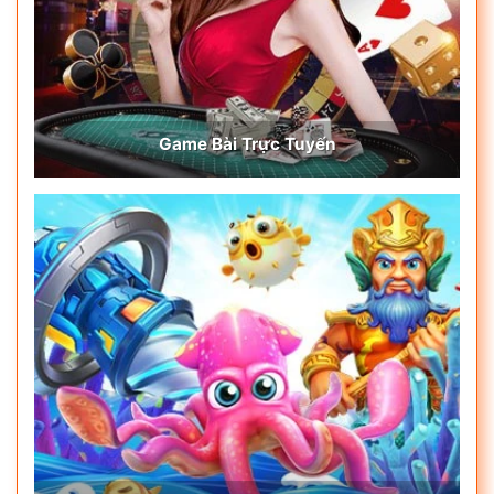
Game Bài Trực Tuyến