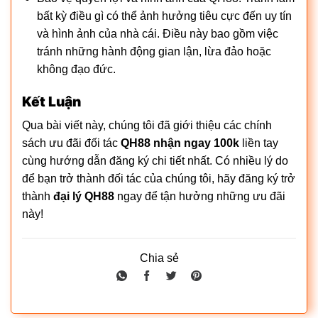
bất kỳ điều gì có thể ảnh hưởng tiêu cực đến uy tín
và hình ảnh của nhà cái. Điều này bao gồm việc
tránh những hành động gian lận, lừa đảo hoặc
không đạo đức.
Kết Luận
Qua bài viết này, chúng tôi đã giới thiệu các chính
sách ưu đãi đối tác
QH88 nhận ngay 100k
liền tay
cùng hướng dẫn đăng ký chi tiết nhất. Có nhiều lý do
để bạn trở thành đối tác của chúng tôi, hãy đăng ký trở
thành
đại lý QH88
ngay để tận hưởng những ưu đãi
này!
Chia sẻ