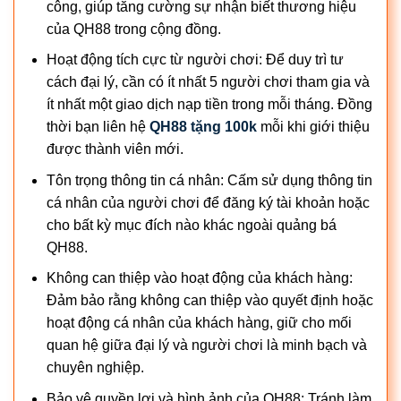
công, giúp tăng cường sự nhận biết thương hiệu
của QH88 trong cộng đồng.
Hoạt động tích cực từ người chơi: Để duy trì tư
cách đại lý, cần có ít nhất 5 người chơi tham gia và
ít nhất một giao dịch nạp tiền trong mỗi tháng. Đồng
thời bạn liên hệ
QH88 tặng 100k
mỗi khi giới thiệu
được thành viên mới.
Tôn trọng thông tin cá nhân: Cấm sử dụng thông tin
cá nhân của người chơi để đăng ký tài khoản hoặc
cho bất kỳ mục đích nào khác ngoài quảng bá
QH88.
Không can thiệp vào hoạt động của khách hàng:
Đảm bảo rằng không can thiệp vào quyết định hoặc
hoạt động cá nhân của khách hàng, giữ cho mối
quan hệ giữa đại lý và người chơi là minh bạch và
chuyên nghiệp.
Bảo vệ quyền lợi và hình ảnh của QH88: Tránh làm