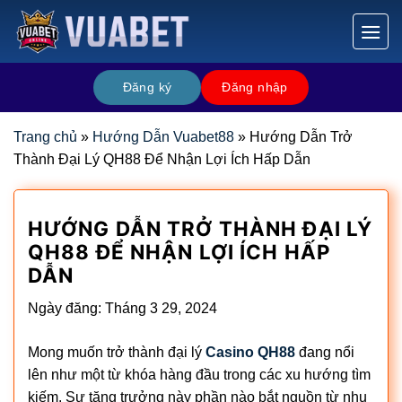
Skip
to
content
Đăng ký
Đăng nhập
Trang chủ
»
Hướng Dẫn Vuabet88
»
Hướng Dẫn Trở
Thành Đại Lý QH88 Để Nhận Lợi Ích Hấp Dẫn
HƯỚNG DẪN TRỞ THÀNH ĐẠI LÝ
QH88 ĐỂ NHẬN LỢI ÍCH HẤP
DẪN
Ngày đăng: Tháng 3 29, 2024
Mong muốn trở thành
đại lý
Casino QH88
đang nổi
lên như một từ khóa hàng đầu trong các xu hướng tìm
kiếm. Sự tăng trưởng này phần nào bắt nguồn từ nhu