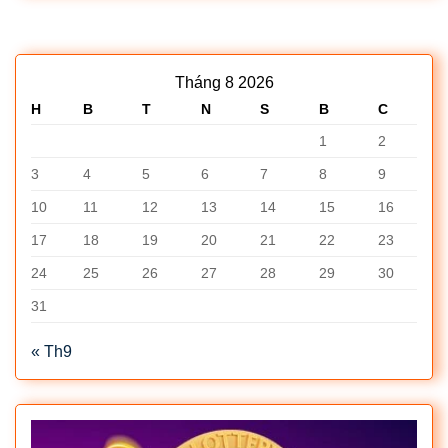
Tháng 8 2026
H
B
T
N
S
B
C
1
2
3
4
5
6
7
8
9
10
11
12
13
14
15
16
17
18
19
20
21
22
23
24
25
26
27
28
29
30
31
« Th9