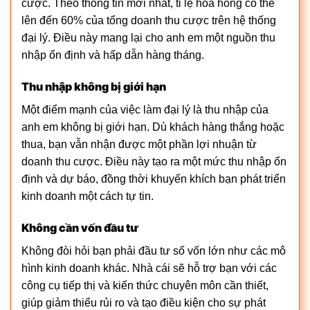
cược. Theo thông tin mới nhất, tỉ lệ hoa hồng có thể
lên đến 60% của tổng doanh thu cược trên hệ thống
đại lý. Điều này mang lại cho anh em một nguồn thu
nhập ổn định và hấp dẫn hàng tháng.
Thu nhập không bị giới hạn
Một điểm mạnh của việc làm đại lý là thu nhập của
anh em không bị giới hạn. Dù khách hàng thắng hoặc
thua, bạn vẫn nhận được một phần lợi nhuận từ
doanh thu cược. Điều này tạo ra một mức thu nhập ổn
định và dự báo, đồng thời khuyến khích bạn phát triển
kinh doanh một cách tự tin.
Không cần vốn đầu tư
Không đòi hỏi bạn phải đầu tư số vốn lớn như các mô
hình kinh doanh khác. Nhà cái sẽ hỗ trợ bạn với các
công cụ tiếp thị và kiến thức chuyên môn cần thiết,
giúp giảm thiểu rủi ro và tạo điều kiện cho sự phát