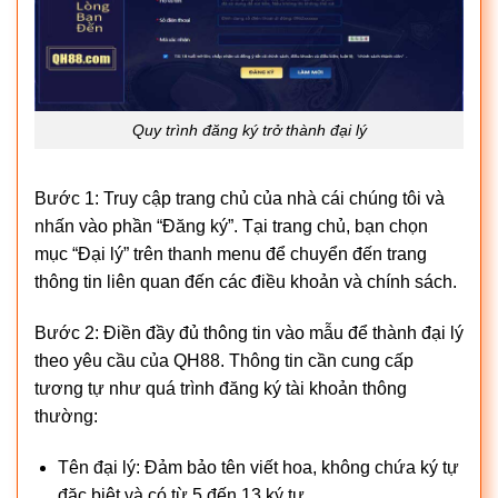
Quy trình đăng ký trở thành đại lý
Bước 1: Truy cập trang chủ của nhà cái chúng tôi và
nhấn vào phần “Đăng ký”. Tại trang chủ, bạn chọn
mục “Đại lý” trên thanh menu để chuyển đến trang
thông tin liên quan đến các điều khoản và chính sách.
Bước 2: Điền đầy đủ thông tin vào mẫu để thành đại lý
theo yêu cầu của QH88. Thông tin cần cung cấp
tương tự như quá trình đăng ký tài khoản thông
thường:
Tên đại lý: Đảm bảo tên viết hoa, không chứa ký tự
đặc biệt và có từ 5 đến 13 ký tự.