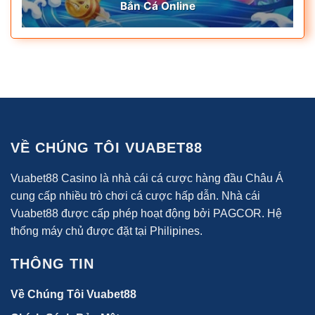
Bắn Cá Online
VỀ CHÚNG TÔI VUABET88
Vuabet88 Casino là nhà cái cá cược hàng đầu Châu Á
cung cấp nhiều trò chơi cá cược hấp dẫn. Nhà cái
Vuabet88 được cấp phép hoạt động bởi PAGCOR. Hệ
thống máy chủ được đặt tại Philipines.
THÔNG TIN
Về Chúng Tôi Vuabet88