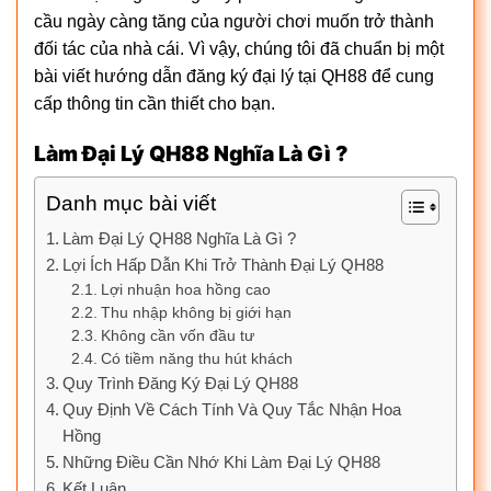
cầu ngày càng tăng của người chơi muốn trở thành
đối tác của nhà cái. Vì vậy, chúng tôi đã chuẩn bị một
bài viết hướng dẫn đăng ký đại lý tại QH88 để cung
cấp thông tin cần thiết cho bạn.
Làm Đại Lý QH88 Nghĩa Là Gì ?
Danh mục bài viết
Làm Đại Lý QH88 Nghĩa Là Gì ?
Lợi Ích Hấp Dẫn Khi Trở Thành Đại Lý QH88
Lợi nhuận hoa hồng cao
Thu nhập không bị giới hạn
Không cần vốn đầu tư
Có tiềm năng thu hút khách
Quy Trình Đăng Ký Đại Lý QH88
Quy Định Về Cách Tính Và Quy Tắc Nhận Hoa
Hồng
Những Điều Cần Nhớ Khi Làm Đại Lý QH88
Kết Luận