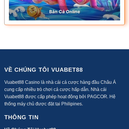
Bắn Cá Online
VỀ CHÚNG TÔI VUABET88
Vuabet88 Casino là nhà cái cá cược hàng đầu Châu Á
cung cấp nhiều trò chơi cá cược hấp dẫn. Nhà cái
Vuabet88 được cấp phép hoạt động bởi PAGCOR. Hệ
thống máy chủ được đặt tại Philipines.
THÔNG TIN