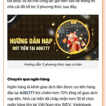
Để phục vụ tốt cho công tác gửi tiền vào hệ thống thì
nhà cái đã hỗ trợ 3 phương thức sau đây:
Hướng dẫn 3 phương thức nạp cơ bản
Chuyển qua ngân hàng
Ngân hàng là kênh giao dịch tiền được ưu tiên hàng
đầu tại
AOG777
khi chiếm hơn 70% tổng số giao dịch
nạp tiền. Nhà cái hiện đã chấp nhận hơn 30 tổ chức
ngân hàng lớn tại Việt Nam như BIDV, Vietinbank,