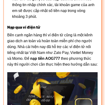
thông tin nhập chính xác, tài khoản game của anh
em sẽ được cập nhật số tiền nạp trong vòng
khoảng 3 phút.
Nạp qua ví điện tử
Bên cạnh ngân hàng thì ví điện tử cũng là một kênh
giao dịch an toàn và hoàn toàn miễn phí cho người
dùng. Nhà cái hiện nay đã hỗ trợ các ví điện tử nổi
tiếng nhất tại Việt Nam như Zalo Pay, Viettel Money
và Momo. Để
nạp tiền AOG777
theo phương thức
này thì người chơi cần thực hiện theo hướng dẫn sau: