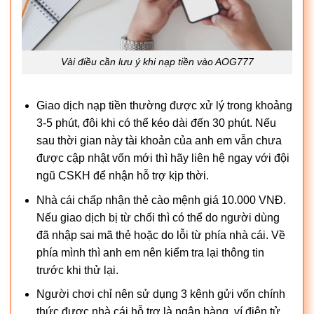
Vài điều cần lưu ý khi nạp tiền vào AOG777
Giao dịch nạp tiền thường được xử lý trong khoảng
3-5 phút, đôi khi có thể kéo dài đến 30 phút. Nếu
sau thời gian này tài khoản của anh em vẫn chưa
được cập nhật vốn mới thì hãy liên hệ ngay với đội
ngũ CSKH để nhận hỗ trợ kịp thời.
Nhà cái chấp nhận thẻ cào mệnh giá 10.000 VNĐ.
Nếu giao dịch bị từ chối thì có thể do người dùng
đã nhập sai mã thẻ hoặc do lỗi từ phía nhà cái. Về
phía mình thì anh em nên kiểm tra lại thông tin
trước khi thử lại.
Người chơi chỉ nên sử dụng 3 kênh gửi vốn chính
thức được nhà cái hỗ trợ là ngân hàng, ví điện tử