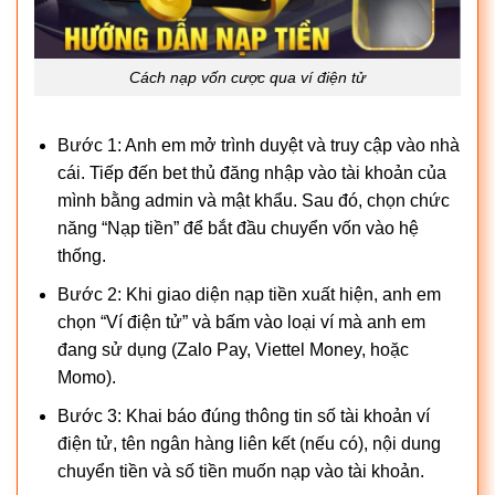
Cách nạp vốn cược qua ví điện tử
Bước 1: Anh em mở trình duyệt và truy cập vào nhà
cái. Tiếp đến bet thủ đăng nhập vào tài khoản của
mình bằng admin và mật khẩu. Sau đó, chọn chức
năng “Nạp tiền” để bắt đầu chuyển vốn vào hệ
thống.
Bước 2: Khi giao diện nạp tiền xuất hiện, anh em
chọn “Ví điện tử” và bấm vào loại ví mà anh em
đang sử dụng (Zalo Pay, Viettel Money, hoặc
Momo).
Bước 3: Khai báo đúng thông tin số tài khoản ví
điện tử, tên ngân hàng liên kết (nếu có), nội dung
chuyển tiền và số tiền muốn nạp vào tài khoản.