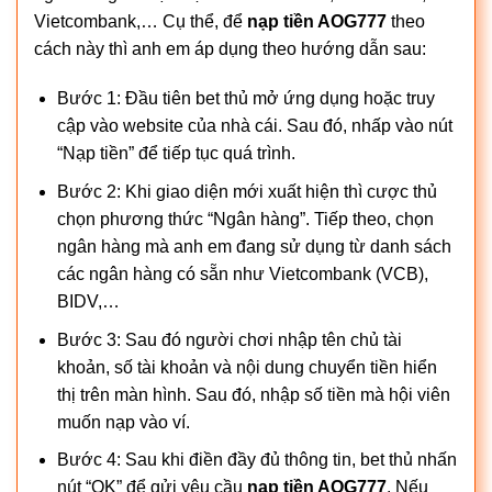
Vietcombank,… Cụ thể, để
nạp tiền AOG777
theo
cách này thì anh em áp dụng theo hướng dẫn sau:
Bước 1: Đầu tiên bet thủ mở ứng dụng hoặc truy
cập vào website của nhà cái. Sau đó, nhấp vào nút
“Nạp tiền” để tiếp tục quá trình.
Bước 2: Khi giao diện mới xuất hiện thì cược thủ
chọn phương thức “Ngân hàng”. Tiếp theo, chọn
ngân hàng mà anh em đang sử dụng từ danh sách
các ngân hàng có sẵn như Vietcombank (VCB),
BIDV,…
Bước 3: Sau đó người chơi nhập tên chủ tài
khoản, số tài khoản và nội dung chuyển tiền hiển
thị trên màn hình. Sau đó, nhập số tiền mà hội viên
muốn nạp vào ví.
Bước 4: Sau khi điền đầy đủ thông tin, bet thủ nhấn
nút “OK” để gửi yêu cầu
nạp tiền AOG777
. Nếu