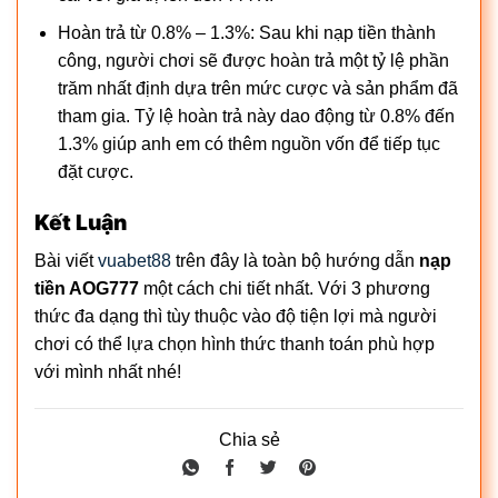
Hoàn trả từ 0.8% – 1.3%: Sau khi nạp tiền thành
công, người chơi sẽ được hoàn trả một tỷ lệ phần
trăm nhất định dựa trên mức cược và sản phẩm đã
tham gia. Tỷ lệ hoàn trả này dao động từ 0.8% đến
1.3% giúp anh em có thêm nguồn vốn để tiếp tục
đặt cược.
Kết Luận
Bài viết
vuabet88
trên đây là toàn bộ hướng dẫn
nạp
tiền AOG777
một cách chi tiết nhất. Với 3 phương
thức đa dạng thì tùy thuộc vào độ tiện lợi mà người
chơi có thể lựa chọn hình thức thanh toán phù hợp
với mình nhất nhé!
Chia sẻ