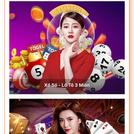
Xổ Số - Lô Tô 3 Miền