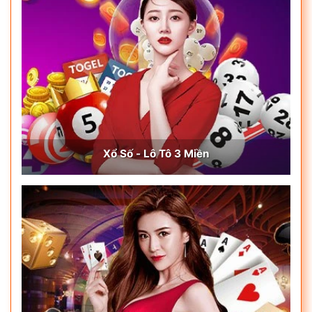
Xổ Số - Lô Tô 3 Miền