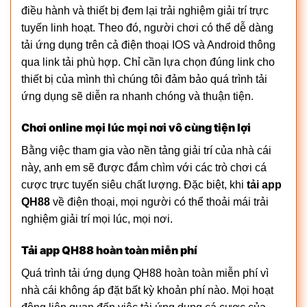
điều hành và thiết bị đem lại trải nghiệm giải trí trực
tuyến linh hoạt. Theo đó, người chơi có thể dễ dàng
tải ứng dụng trên cả điện thoại IOS và Android thông
qua link tải phù hợp. Chỉ cần lựa chọn đúng link cho
thiết bị của mình thì chúng tôi đảm bảo quá trình tải
ứng dụng sẽ diễn ra nhanh chóng và thuận tiện.
Chơi online mọi lúc mọi nơi vô cùng tiện lợi
Bằng việc tham gia vào nền tảng giải trí của nhà cái
này, anh em sẽ được đắm chìm với các trò chơi cá
cược trực tuyến siêu chất lượng. Đặc biệt, khi
tải app
QH88
về điện thoại, mọi người có thể thoải mái trải
nghiệm giải trí mọi lúc, mọi nơi.
Tải app QH88 hoàn toàn miễn phí
Quá trình tải ứng dụng QH88 hoàn toàn miễn phí vì
nhà cái không áp đặt bất kỳ khoản phí nào. Mọi hoạt