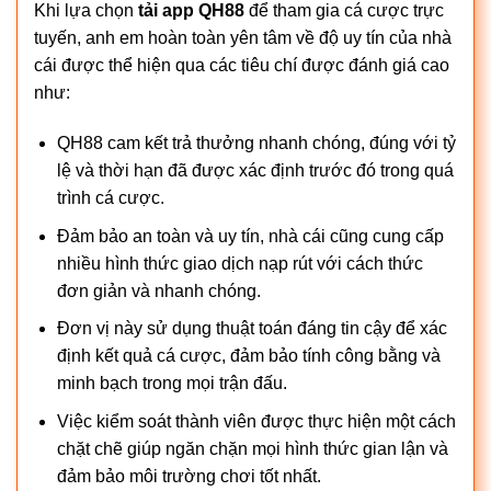
Khi lựa chọn
tải app QH88
để tham gia cá cược trực
tuyến, anh em hoàn toàn yên tâm về độ uy tín của nhà
cái được thể hiện qua các tiêu chí được đánh giá cao
như:
QH88 cam kết trả thưởng nhanh chóng, đúng với tỷ
lệ và thời hạn đã được xác định trước đó trong quá
trình cá cược.
Đảm bảo an toàn và uy tín, nhà cái cũng cung cấp
nhiều hình thức giao dịch nạp rút với cách thức
đơn giản và nhanh chóng.
Đơn vị này sử dụng thuật toán đáng tin cậy để xác
định kết quả cá cược, đảm bảo tính công bằng và
minh bạch trong mọi trận đấu.
Việc kiểm soát thành viên được thực hiện một cách
chặt chẽ giúp ngăn chặn mọi hình thức gian lận và
đảm bảo môi trường chơi tốt nhất.