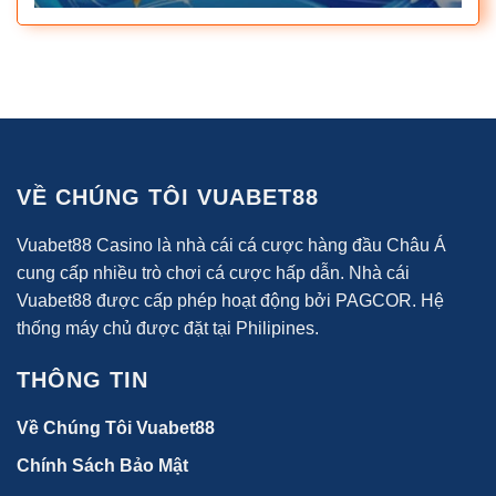
VỀ CHÚNG TÔI VUABET88
Vuabet88 Casino là nhà cái cá cược hàng đầu Châu Á
cung cấp nhiều trò chơi cá cược hấp dẫn. Nhà cái
Vuabet88 được cấp phép hoạt động bởi PAGCOR. Hệ
thống máy chủ được đặt tại Philipines.
THÔNG TIN
Về Chúng Tôi Vuabet88
Chính Sách Bảo Mật