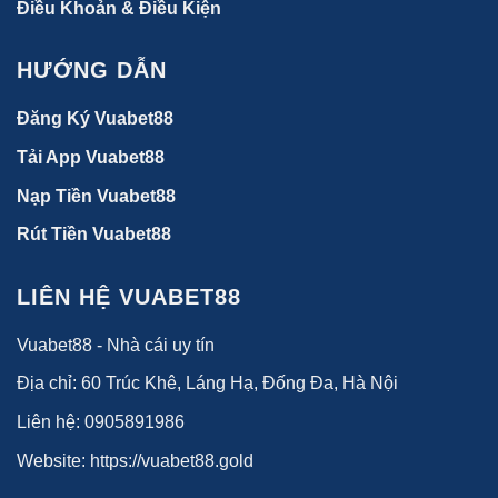
Điều Khoản & Điều Kiện
HƯỚNG DẪN
Đăng Ký Vuabet88
Tải App Vuabet88
Nạp Tiền Vuabet88
Rút Tiền Vuabet88
LIÊN HỆ VUABET88
Vuabet88 - Nhà cái uy tín
Địa chỉ: 60 Trúc Khê, Láng Hạ, Đống Đa, Hà Nội
Liên hệ: 0905891986
Website:
https://vuabet88.gold