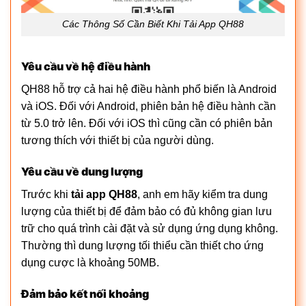
Các Thông Số Cần Biết Khi Tải App QH88
Yêu cầu về hệ điều hành
QH88 hỗ trợ cả hai hệ điều hành phổ biến là Android
và iOS. Đối với Android, phiên bản hệ điều hành cần
từ 5.0 trở lên. Đối với iOS thì cũng cần có phiên bản
tương thích với thiết bị của người dùng.
Yêu cầu về dung lượng
Trước khi
tải app QH88
, anh em hãy kiểm tra dung
lượng của thiết bị để đảm bảo có đủ không gian lưu
trữ cho quá trình cài đặt và sử dụng ứng dụng không.
Thường thì dung lượng tối thiểu cần thiết cho ứng
dụng cược là khoảng 50MB.
Đảm bảo kết nối khoảng