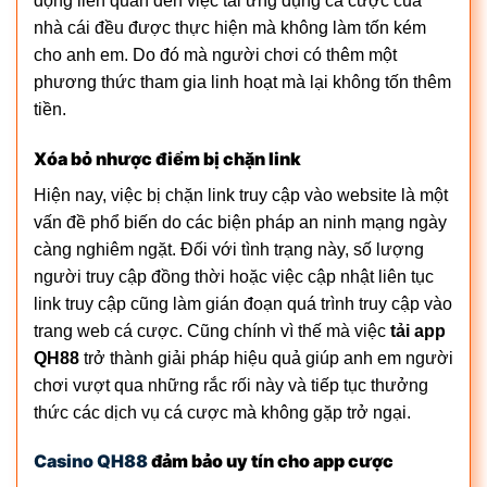
động liên quan đến việc tải ứng dụng cá cược của
nhà cái đều được thực hiện mà không làm tốn kém
cho anh em. Do đó mà người chơi có thêm một
phương thức tham gia linh hoạt mà lại không tốn thêm
tiền.
Xóa bỏ nhược điểm bị chặn link
Hiện nay, việc bị chặn link truy cập vào website là một
vấn đề phổ biến do các biện pháp an ninh mạng ngày
càng nghiêm ngặt. Đối với tình trạng này, số lượng
người truy cập đồng thời hoặc việc cập nhật liên tục
link truy cập cũng làm gián đoạn quá trình truy cập vào
trang web cá cược. Cũng chính vì thế mà việc
tải app
QH88
trở thành giải pháp hiệu quả giúp anh em người
chơi vượt qua những rắc rối này và tiếp tục thưởng
thức các dịch vụ cá cược mà không gặp trở ngại.
Casino QH88
đảm bảo uy tín cho app cược